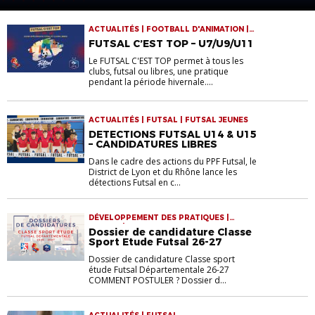
ACTUALITÉS | FOOTBALL D'ANIMATION |
FUTSAL
FUTSAL C’EST TOP – U7/U9/U11
Le FUTSAL C'EST TOP permet à tous les
clubs, futsal ou libres, une pratique
pendant la période hivernale....
ACTUALITÉS | FUTSAL | FUTSAL JEUNES
DETECTIONS FUTSAL U14 & U15
– CANDIDATURES LIBRES
Dans le cadre des actions du PPF Futsal, le
District de Lyon et du Rhône lance les
détections Futsal en c...
DÉVELOPPEMENT DES PRATIQUES |
FUTSAL | FUTSAL JEUNES
Dossier de candidature Classe
Sport Etude Futsal 26-27
Dossier de candidature Classe sport
étude Futsal Départementale 26-27
COMMENT POSTULER ? Dossier d...