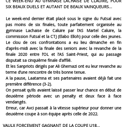
CE WEEK-END AU GYMNASE LACHAISE DE CLAUIRE, POUR
SIX BEAUX DUELS ET AUTANT DE BEAUX VAINQUEURS…
Le week-end dernier était placé sous le signe du Futsal avec
pas moins de six finales, toute parfaitement organisée au
gymnase Lachaise de Caluire par l’AS Martel Caluire, la
commission Futsal et la CTJ (Elabo Elloh) pour celle des jeunes.
Le clou de ces confrontations a eu lieu dimanche en fin
d’après-midi avec la finale des seniors avec la revanche de la
finale 2020 entre l’OL et l’AS Saint-Priest, qui au passage
disputait sa cinquième finale d’affilé.
Et les Sanpriots dirigés par Ali Ghemazi ont eu leur revanche au
terme d’une rencontre de très bonne tenue.
A la pause, Laatamna et ses partenaires avaient déjà fait une
première différence (3-2).
On pensait qu’ils avaient laissé passer leur chance en début de
deuxième période avec un penalty et deux face à face
vendangés.
Erreur, car Avci passait à la vitesse supérieur pour donner une
deuxième coupe à son équipe après celle de 2022.
VAULX FORCEMENT GAGNANT DE LA COUPE U18…