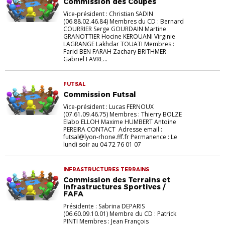
Commission des Coupes
Vice-président : Christian SADIN
(06.88.02.46.84) Membres du CD : Bernard
COURRIER Serge GOURDAIN Martine
GRANOTTIER Hocine KEROUANI Virginie
LAGRANGE Lakhdar TOUATI Membres :
Farid BEN FARAH Zachary BRITHMER
Gabriel FAVRE...
FUTSAL
Commission Futsal
Vice-président : Lucas FERNOUX
(07.61.09.46.75) Membres : Thierry BOLZE
Elabo ELLOH Maxime HUMBERT Antoine
PEREIRA CONTACT Adresse email :
futsal@lyon-rhone.fff.fr Permanence : Le
lundi soir au 04 72 76 01 07
INFRASTRUCTURES TERRAINS
Commission des Terrains et
Infrastructures Sportives /
FAFA
Présidente : Sabrina DEPARIS
(06.60.09.10.01) Membre du CD : Patrick
PINTI Membres : Jean François