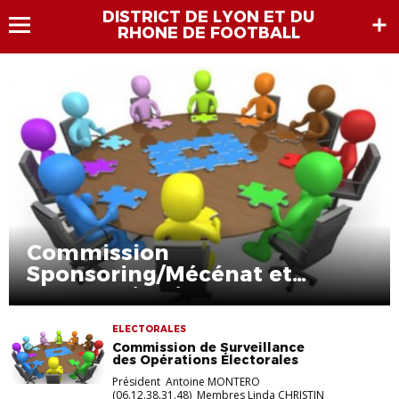
DISTRICT DE LYON ET DU
RHONE DE FOOTBALL
Commission
Sponsoring/Mécénat et
Communication
ELECTORALES
Commission de Surveillance
des Opérations Électorales
Président Antoine MONTERO
(06.12.38.31.48) Membres Linda CHRISTIN