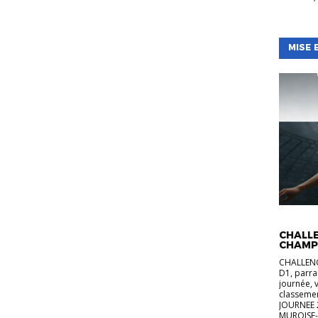
MISE 
ACTUALI
CHALLE
CHAMP
CHALLENG
D1, parra
journée, 
classeme
JOURNEE 
MUROISE-