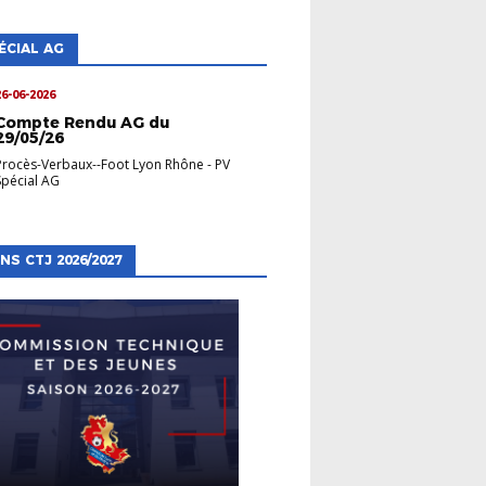
ÉCIAL AG
26-06-2026
Compte Rendu AG du
29/05/26
Procès-Verbaux--Foot Lyon Rhône
-
PV
Spécial AG
NS CTJ 2026/2027