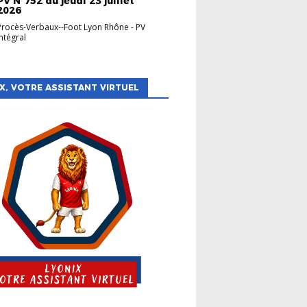
PV N°752 du jeudi 23 juillet
2026
Procès-Verbaux--Foot Lyon Rhône
-
PV
Intégral
X, VOTRE ASSISTANT VIRTUEL