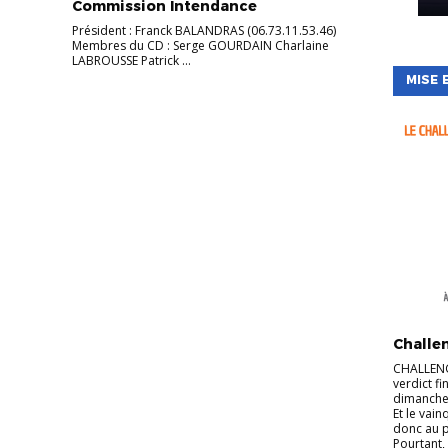
Commission Intendance
Président : Franck BALANDRAS (06.73.11.53.46)
Membres du CD : Serge GOURDAIN Charlaine
LABROUSSE Patrick ...
MISE 
ACTUALI
Challe
CHALLENG
verdict f
dimanche 
Et le vain
donc au p
Pourtant,