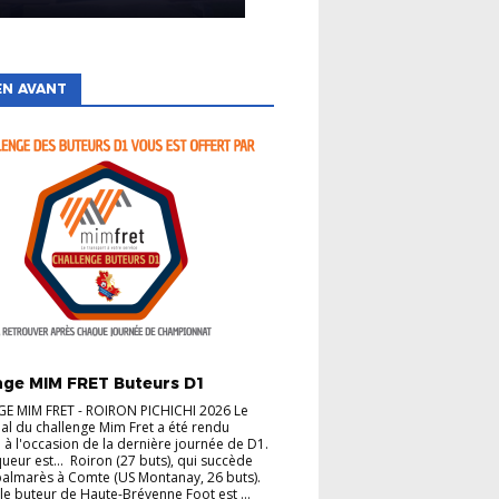
EN AVANT
TÉS
nge MIM FRET Buteurs D1
E MIM FRET - ROIRON PICHICHI 2026 Le
inal du challenge Mim Fret a été rendu
à l'occasion de la dernière journée de D1.
queur est... Roiron (27 buts), qui succède
almarès à Comte (US Montanay, 26 buts).
 le buteur de Haute-Brévenne Foot est ...