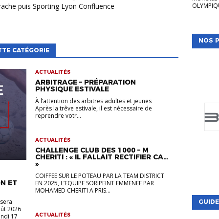
OLYMPIQU
rrache puis Sporting Lyon Confluence
NOS P
TTE CATÉGORIE
ACTUALITÉS
ARBITRAGE – PRÉPARATION
PHYSIQUE ESTIVALE
À l’attention des arbitres adultes et jeunes
Après la trêve estivale, il est nécessaire de
reprendre votr...
ACTUALITÉS
CHALLENGE CLUB DES 1000 – M
CHERITI : « IL FALLAIT RECTIFIER CA…
»
COIFFEE SUR LE POTEAU PAR LA TEAM DISTRICT
N ET
EN 2025, L’EQUIPE SORIPEINT EMMENEE PAR
MOHAMED CHERITI A PRIS...
 sera
GUIDE
oût 2026
ACTUALITÉS
undi 17