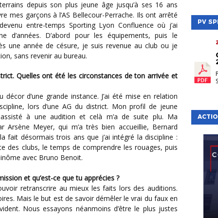
s terrains depuis son plus jeune âge jusqu’à ses 16 ans
vre mes garçons à l’AS Bellecour-Perrache. Ils ont arrêté
PV SP
 devenu entre-temps Sporting Lyon Confluence où j’ai
ine d’années. D’abord pour les équipements, puis le
près une année de césure, je suis revenue au club ou je
on, sans revenir au bureau.
du décor d’une grande instance. J’ai été mise en relation
scipline, lors d’une AG du district. Mon profil de jeune
i assisté à une audition et celà m’a de suite plu. Ma
ACTIO
ar Arsène Meyer, qui m’a très bien accueillie, Bernard
 fait désormais trois ans que j’ai intégré la discipline :
te des clubs, le temps de comprendre les rouages, puis
 binôme avec Bruno Benoit.
ission et qu’est-ce que tu apprécies ?
uvoir retranscrire au mieux les faits lors des auditions.
ires. Mais le but est de savoir démêler le vrai du faux en
évident. Nous essayons néanmoins d’être le plus justes