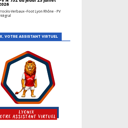
PV N°752 du jeudi 23 juillet
2026
Procès-Verbaux--Foot Lyon Rhône
-
PV
Intégral
X, VOTRE ASSISTANT VIRTUEL