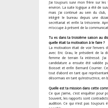
J’ai toujours suivi mon frère sur le
environ. La suite logique a été de sui
mais j’ai continué au sein du club,
intégré le bureau depuis une diza
secrétariat et enfin la trésorerie. A
m’occupe à présent de la communicati
Tu es dans ta troisième saison au district. Quelles ont été les circonstances de ton arrivée et
quelle était ta motivation à le faire ?
La motivation était de voir l’envers 
avec Eric Grau, le président de la di
femme de terrain l’a intéressé. J’a
candidature a ensuite été validée p
Boisset et enfin Bernard Courrier. Cela
tout d’abord en tant que représentan
désormais en tant qu’instructrice, en
Quelle est ta mission dans cette comm
Ce que j’aime, c’est enquêter pour po
Souvent, les rapports sont contradicto
audition. Ce qui n’est pas toujours 