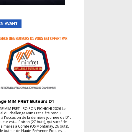
EN AVANT
TÉS
nge MIM FRET Buteurs D1
E MIM FRET - ROIRON PICHICHI 2026 Le
inal du challenge Mim Fret a été rendu
à l'occasion de la dernière journée de D1.
queur est... Roiron (27 buts), qui succède
almarès à Comte (US Montanay, 26 buts).
 le buteur de Haute-Brévenne Foot est ...