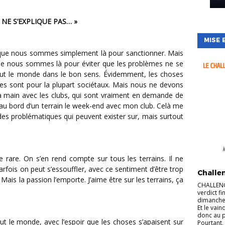
A NE S’EXPLIQUE PAS… »
MISE 
s que nous sommes simplement là pour sanctionner. Mais
que nous sommes là pour éviter que les problèmes ne se
tout le monde dans le bon sens. Évidemment, les choses
es sont pour la plupart sociétaux. Mais nous ne devons
la main avec les clubs, qui sont vraiment en demande de
 au bord d’un terrain le week-end avec mon club. Celà me
s problématiques qui peuvent exister sur, mais surtout
rare. On s’en rend compte sur tous les terrains. Il ne
ACTUALI
rfois on peut s’essouffler, avec ce sentiment d’être trop
Challe
Mais la passion l’emporte. J’aime être sur les terrains, ça
CHALLENG
verdict f
dimanche 
Et le vain
donc au p
out le monde, avec l’espoir que les choses s’apaisent sur
Pourtant,