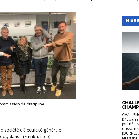
MISE 
ACTUALI
CHALLE
commission de discipline
CHAMP
CHALLENG
D1, parra
journée, 
classeme
e société d’électricité générale
JOURNEE 
 foot, danse (zumba, step)
MUROISE-