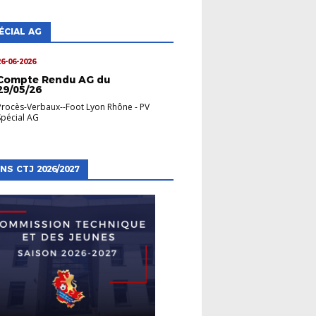
ÉCIAL AG
26-06-2026
Compte Rendu AG du
29/05/26
Procès-Verbaux--Foot Lyon Rhône
-
PV
Spécial AG
NS CTJ 2026/2027