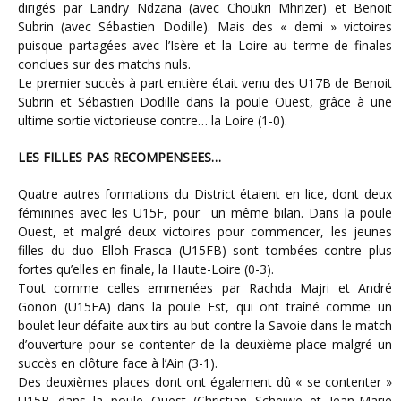
dirigés par Landry Ndzana (avec Choukri Mhrizer) et Benoit
Subrin (avec Sébastien Dodille). Mais des « demi » victoires
puisque partagées avec l’Isère et la Loire au terme de finales
conclues sur des matchs nuls.
Le premier succès à part entière était venu des U17B de Benoit
Subrin et Sébastien Dodille dans la poule Ouest, grâce à une
ultime sortie victorieuse contre… la Loire (1-0).
LES FILLES PAS RECOMPENSEES…
Quatre autres formations du District étaient en lice, dont deux
féminines avec les U15F, pour un même bilan. Dans la poule
Ouest, et malgré deux victoires pour commencer, les jeunes
filles du duo Elloh-Frasca (U15FB) sont tombées contre plus
fortes qu’elles en finale, la Haute-Loire (0-3).
Tout comme celles emmenées par Rachda Majri et André
Gonon (U15FA) dans la poule Est, qui ont traîné comme un
boulet leur défaite aux tirs au but contre la Savoie dans le match
d’ouverture pour se contenter de la deuxième place malgré un
succès en clôture face à l’Ain (3-1).
Des deuxièmes places dont ont également dû « se contenter »
U15B dans la poule Ouest (Christian Scheiwe et Jean-Marie