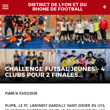
DISTRICT DE LYON ET DU
RHONE DE FOOTBALL
CHALLENGE FUTSAL JEUNES – 4
CLUBS POUR 2 FINALES…
Publié le 02/02/2026
PLVPB, LE FC LIMONEST-DARDILLY SAINT-DIDIER EN U13,