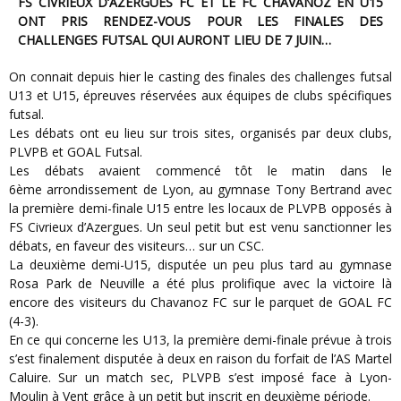
FS CIVRIEUX D’AZERGUES FC ET LE FC CHAVANOZ EN U15
ONT PRIS RENDEZ-VOUS POUR LES FINALES DES
CHALLENGES FUTSAL QUI AURONT LIEU DE 7 JUIN…
On connait depuis hier le casting des finales des challenges futsal
U13 et U15, épreuves réservées aux équipes de clubs spécifiques
futsal.
Les débats ont eu lieu sur trois sites, organisés par deux clubs,
PLVPB et GOAL Futsal.
Les débats avaient commencé tôt le matin dans le
6ème arrondissement de Lyon, au gymnase Tony Bertrand avec
la première demi-finale U15 entre les locaux de PLVPB opposés à
FS Civrieux d’Azergues. Un seul petit but est venu sanctionner les
débats, en faveur des visiteurs… sur un CSC.
La deuxième demi-U15, disputée un peu plus tard au gymnase
Rosa Park de Neuville a été plus prolifique avec la victoire là
encore des visiteurs du Chavanoz FC sur le parquet de GOAL FC
(4-3).
En ce qui concerne les U13, la première demi-finale prévue à trois
s’est finalement disputée à deux en raison du forfait de l’AS Martel
Caluire. Sur un match sec, PLVPB s’est imposé face à Lyon-
Moulin à Vent grâce à un petit but inscrit en deuxième période.