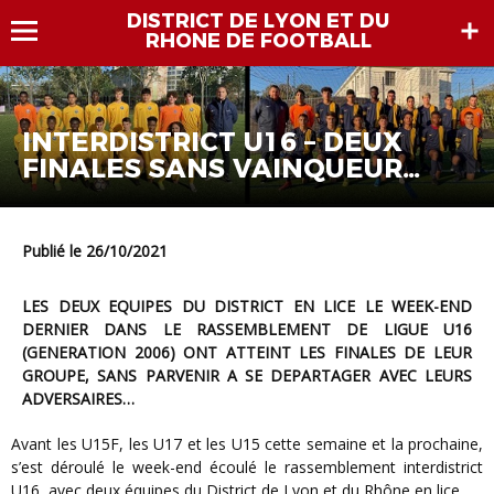
DISTRICT DE LYON ET DU
RHONE DE FOOTBALL
INTERDISTRICT U16 – DEUX
FINALES SANS VAINQUEUR
POUR LE DLR
Publié le 26/10/2021
LES DEUX EQUIPES DU DISTRICT EN LICE LE WEEK-END
DERNIER DANS LE RASSEMBLEMENT DE LIGUE U16
(GENERATION 2006) ONT ATTEINT LES FINALES DE LEUR
GROUPE, SANS PARVENIR A SE DEPARTAGER AVEC LEURS
ADVERSAIRES…
Avant les U15F, les U17 et les U15 cette semaine et la prochaine,
s’est déroulé le week-end écoulé le rassemblement interdistrict
U16, avec deux équipes du District de Lyon et du Rhône en lice.