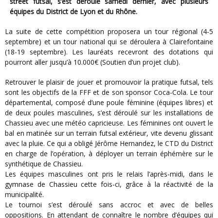
street futsal, s’est déroulé samedi dernier, avec plusieurs
équipes du District de Lyon et du Rhône.
La suite de cette compétition proposera un tour régional (4-5
septembre) et un tour national qui se déroulera à Clairefontaine
(18-19 septembre). Les lauréats recevront des dotations qui
pourront aller jusqu’à 10.000€ (Soutien d’un projet club).
Retrouver le plaisir de jouer et promouvoir la pratique futsal, tels
sont les objectifs de la FFF et de son sponsor Coca-Cola. Le tour
départemental, composé d’une poule féminine (équipes libres) et
de deux poules masculines, s’est déroulé sur les installations de
Chassieu avec une météo capricieuse. Les féminines ont ouvert le
bal en matinée sur un terrain futsal extérieur, vite devenu glissant
avec la pluie. Ce qui a obligé Jérôme Hernandez, le CTD du District
en charge de l’opération, à déployer un terrain éphémère sur le
synthétique de Chassieu.
Les équipes masculines ont pris le relais l’après-midi, dans le
gymnase de Chassieu cette fois-ci, grâce à la réactivité de la
municipalité.
Le tournoi s’est déroulé sans accroc et avec de belles
oppositions. En attendant de connaître le nombre d’équipes qui