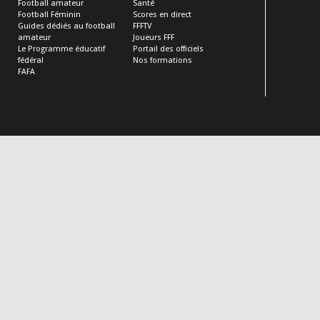
Football amateur
Santé
Football Féminin
Scores en direct
Guides dédiés au football
FFFTV
amateur
Joueurs FFF
Le Programme éducatif
Portail des officiels
fédéral
Nos formations
FAFA