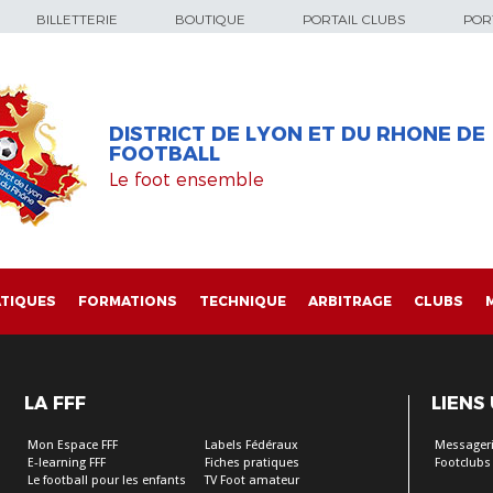
BILLETTERIE
BOUTIQUE
PORTAIL CLUBS
PORT
DISTRICT DE LYON ET DU RHONE DE
FOOTBALL
Le foot ensemble
TIQUES
FORMATIONS
TECHNIQUE
ARBITRAGE
CLUBS
LA FFF
LIENS
Mon Espace FFF
Labels Fédéraux
Messageri
E-learning FFF
Fiches pratiques
Footclubs
Le football pour les enfants
TV Foot amateur