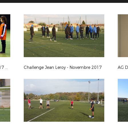
FUTSAL PASSION U7/U9 DU 10/12/17 AU FUTBOL ARENA D’IRIGNY
Challenge Jean Leroy - Novembre 2017
AG D