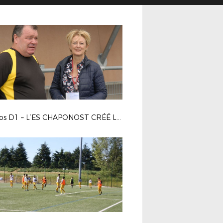
Photos D1 – L’ES CHAPONOST CRÉÉ LA SENSATION, L’AS CRAPONNE SURPRISE