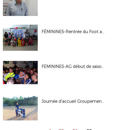
FÉMININES-Rentrée du Foot au Féminin à Rillieux La Pape 01/10/17
FEMININES-AG début de saison 17/18
Journée d'accueil Groupement Beaujolais à Tarare - 23-09-17