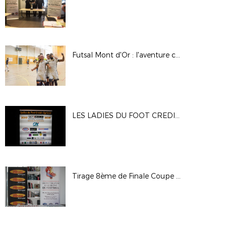
Futsal Mont d'Or : l'aventure continue !!!
LES LADIES DU FOOT CREDIT AGRICOLE 9e EDITION…
Tirage 8ème de Finale Coupe de Lyon et du Rhône Seniors et 1/4 de Finale de la Coupe Vial