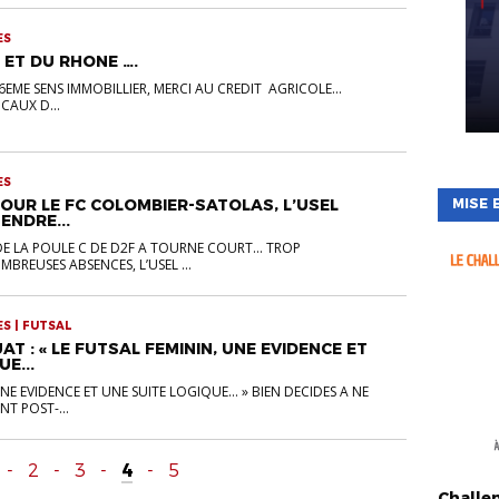
ES
 ET DU RHONE ….
T 6EME SENS IMMOBILLIER, MERCI AU CREDIT AGRICOLE…
OCAUX D...
ES
MISE 
POUR LE FC COLOMBIER-SATOLAS, L’USEL
ENDRE...
E LA POULE C DE D2F A TOURNE COURT… TROP
BREUSES ABSENCES, L’USEL ...
ES | FUTSAL
AT : « LE FUTSAL FEMININ, UNE EVIDENCE ET
E...
UNE EVIDENCE ET UNE SUITE LOGIQUE… » BIEN DECIDES A NE
NT POST-...
-
2
-
3
-
4
-
5
ACTUALI
Challe