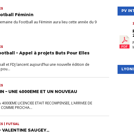
ES
PV IN
otball Féminin
semaine du Football au Féminin aura lieu cette année du 9
ES
tball – Appel à projets Buts Pour Elles
ll et FDJ lancent aujourd’hui une nouvelle édition de
 pou...
LYONI
ES
IN – UNE 4000EME ET UN NOUVEAU
 4000EME LICENCIEE ETAIT RECOMPENSEE, L’ARRIVEE DE
U COMME PROCHA...
ES | FUTSAL
– VALENTINE SAUGEY…