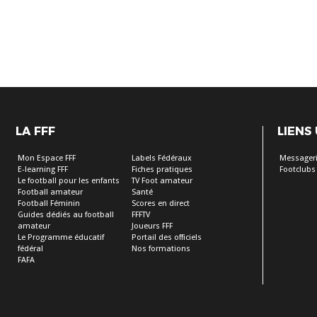
LA FFF
LIENS
Mon Espace FFF
Labels Fédéraux
Messageri
E-learning FFF
Fiches pratiques
Footclubs
Le football pour les enfants
TV Foot amateur
Football amateur
Santé
Football Féminin
Scores en direct
Guides dédiés au football
FFFTV
amateur
Joueurs FFF
Le Programme éducatif
Portail des officiels
fédéral
Nos formations
FAFA