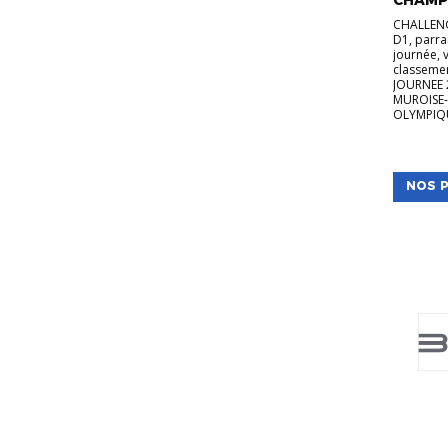
CHALLENG
D1, parra
journée, 
classeme
JOURNEE 
MUROISE-
OLYMPIQU
NOS P