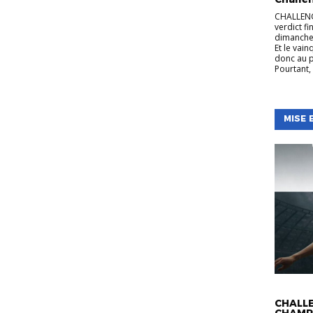
CHALLENG
verdict f
dimanche 
Et le vain
donc au p
Pourtant,
MISE 
ACTUALI
CHALLE
CHAMP