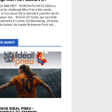
E MIM FRET - ROIRON PICHICHI 2026 Le
inal du challenge Mim Fret a été rendu
à l'occasion de la dernière journée de D1.
queur est... Roiron (27 buts), qui succède
almarès à Comte (US Montanay, 26 buts).
 le buteur de Haute-Brévenne Foot est ...
EN AVANT
TÉS
NGE IDEAL PNEU –
IONNAT D1 FEMININ