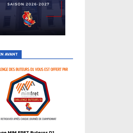
EN AVANT
TÉS
nge MIM FRET Buteurs D1