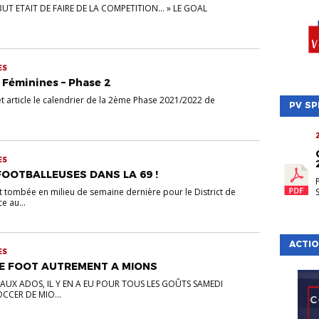
E BUT ETAIT DE FAIRE DE LA COMPETITION… » LE GOAL
ES
Féminines – Phase 2
t article le calendrier de la 2ème Phase 2021/2022 de
PV SP
ES
 FOOTBALLEUSES DANS LA 69 !
 tombée en milieu de semaine dernière pour le District de
e au...
ACTIO
ES
DE FOOT AUTREMENT A MIONS
S AUX ADOS, IL Y EN A EU POUR TOUS LES GOÛTS SAMEDI
CCER DE MIO...